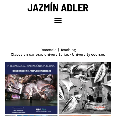
Ir
JAZMÍN ADLER
al
contenido
Docencia | Teaching
Clases en carreras universitarias · University courses