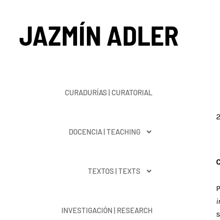
Ir
al
JAZMÍN ADLER
contenido
CURADURÍAS | CURATORIAL
2
DOCENCIA | TEACHING
C
TEXTOS | TEXTS
P
i
INVESTIGACIÓN | RESEARCH
s