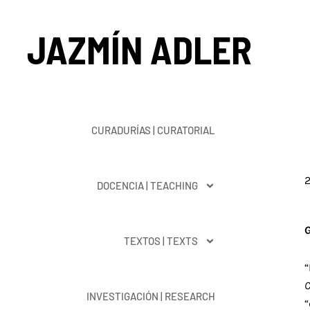
Ir
al
JAZMÍN ADLER
contenido
CURADURÍAS | CURATORIAL
2
DOCENCIA | TEACHING
G
TEXTOS | TEXTS
“
C
INVESTIGACIÓN | RESEARCH
“