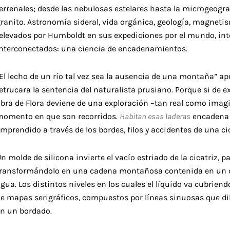
errenales; desde las nebulosas estelares hasta la microgeogr
ranito. Astronomía sideral, vida orgánica, geología, magneti
relevados por Humboldt en sus expediciones por el mundo, i
interconectados: una ciencia de encadenamientos.
El lecho de un río tal vez sea la ausencia de una montaña” a
etrucara la sentencia del naturalista prusiano. Porque si de 
bra de Flora deviene de una exploración –tan real como imagin
momento en que son recorridos.
Habitan esas laderas
encadena 
mprendido a través de los bordes, filos y accidentes de una c
n molde de silicona invierte el vacío estriado de la cicatriz, p
transformándolo en una cadena montañosa contenida en un d
gua. Los distintos niveles en los cuales el líquido va cubrien
e mapas serigráficos, compuestos por líneas sinuosas que dib
en un bordado.