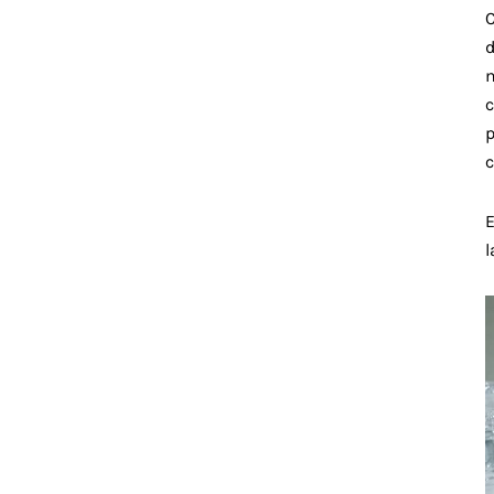
C
m
c
p
E
l