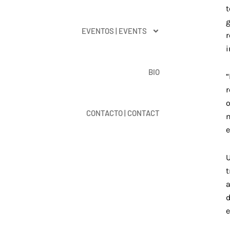
t
g
EVENTOS | EVENTS
BIO
“
r
o
CONTACTO | CONTACT
e
U
a
d