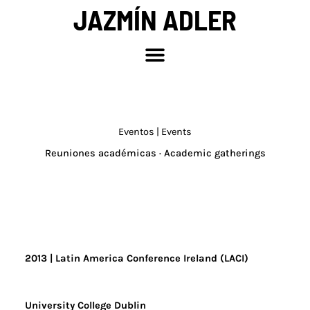
Ir
JAZMÍN ADLER
al
contenido
Eventos | Events
Reuniones académicas · Academic gatherings
2013
|
Latin America Conference Ireland (LACI)
University College Dublin